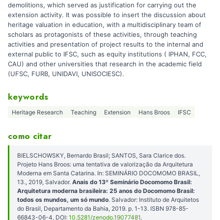
demolitions, which served as justification for carrying out the
extension activity. It was possible to insert the discussion about
heritage valuation in education, with a multidisciplinary team of
scholars as protagonists of these activities, through teaching
activities and presentation of project results to the internal and
external public to IFSC, such as equity institutions ( IPHAN, FCC,
CAU) and other universities that research in the academic field
(UFSC, FURB, UNIDAVI, UNISOCIESC).
keywords
Heritage Research
Teaching
Extension
Hans Broos
IFSC
como citar
BIELSCHOWSKY, Bernardo Brasil; SANTOS, Sara Clarice dos.
Projeto Hans Broos: uma tentativa de valorização da Arquitetura
Moderna em Santa Catarina. In: SEMINÁRIO DOCOMOMO BRASIL,
13., 2019, Salvador.
Anais do 13º Seminário Docomomo Brasil:
Arquitetura moderna brasileira: 25 anos do Docomomo Brasil:
todos os mundos, um só mundo
. Salvador: Instituto de Arquitetos
do Brasil, Departamento da Bahia, 2019. p. 1-13. ISBN 978-85-
66843-06-4. DOI:
10.5281/zenodo.19077481
.