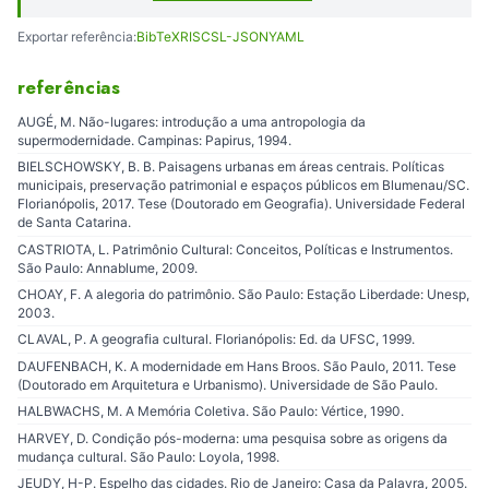
Exportar referência:
BibTeX
RIS
CSL-JSON
YAML
referências
AUGÉ, M. Não-lugares: introdução a uma antropologia da
supermodernidade. Campinas: Papirus, 1994.
BIELSCHOWSKY, B. B. Paisagens urbanas em áreas centrais. Políticas
municipais, preservação patrimonial e espaços públicos em Blumenau/SC.
Florianópolis, 2017. Tese (Doutorado em Geografia). Universidade Federal
de Santa Catarina.
CASTRIOTA, L. Patrimônio Cultural: Conceitos, Políticas e Instrumentos.
São Paulo: Annablume, 2009.
CHOAY, F. A alegoria do patrimônio. São Paulo: Estação Liberdade: Unesp,
2003.
CLAVAL, P. A geografia cultural. Florianópolis: Ed. da UFSC, 1999.
DAUFENBACH, K. A modernidade em Hans Broos. São Paulo, 2011. Tese
(Doutorado em Arquitetura e Urbanismo). Universidade de São Paulo.
HALBWACHS, M. A Memória Coletiva. São Paulo: Vértice, 1990.
HARVEY, D. Condição pós-moderna: uma pesquisa sobre as origens da
mudança cultural. São Paulo: Loyola, 1998.
JEUDY, H-P. Espelho das cidades. Rio de Janeiro: Casa da Palavra, 2005.