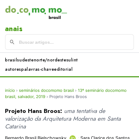
anais
brasil
sudeste
norte/nordeste
sul
int
autores
palavras-chave
editorial
início
›
seminários docomomo brasil
›
13º seminário docomomo
brasil, salvador, 2019
›
Projeto Hans Broos
Projeto Hans Broos:
uma tentativa de
valorização da Arquitetura Moderna em Santa
Catarina
Bernardo Brasil Bielschowsky
;
Sara Clarice dos Santos