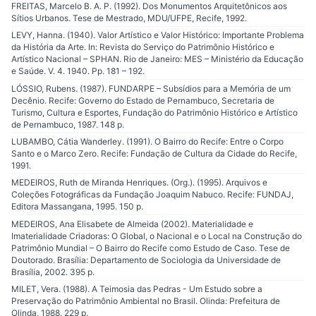
FREITAS, Marcelo B. A. P. (1992). Dos Monumentos Arquitetônicos aos
Sítios Urbanos. Tese de Mestrado, MDU/UFPE, Recife, 1992.
LEVY, Hanna. (1940). Valor Artístico e Valor Histórico: Importante Problema
da História da Arte. In: Revista do Serviço do Patrimônio Histórico e
Artístico Nacional – SPHAN. Rio de Janeiro: MES – Ministério da Educação
e Saúde. V. 4. 1940. Pp. 181 – 192.
LÓSSIO, Rubens. (1987). FUNDARPE – Subsídios para a Memória de um
Decênio. Recife: Governo do Estado de Pernambuco, Secretaria de
Turismo, Cultura e Esportes, Fundação do Patrimônio Histórico e Artístico
de Pernambuco, 1987. 148 p.
LUBAMBO, Cátia Wanderley. (1991). O Bairro do Recife: Entre o Corpo
Santo e o Marco Zero. Recife: Fundação de Cultura da Cidade do Recife,
1991.
MEDEIROS, Ruth de Miranda Henriques. (Org.). (1995). Arquivos e
Coleções Fotográficas da Fundação Joaquim Nabuco. Recife: FUNDAJ,
Editora Massangana, 1995. 150 p.
MEDEIROS, Ana Elisabete de Almeida (2002). Materialidade e
Imaterialidade Criadoras: O Global, o Nacional e o Local na Construção do
Patrimônio Mundial – O Bairro do Recife como Estudo de Caso. Tese de
Doutorado. Brasília: Departamento de Sociologia da Universidade de
Brasília, 2002. 395 p.
MILET, Vera. (1988). A Teimosia das Pedras - Um Estudo sobre a
Preservação do Patrimônio Ambiental no Brasil. Olinda: Prefeitura de
Olinda, 1988. 229 p.