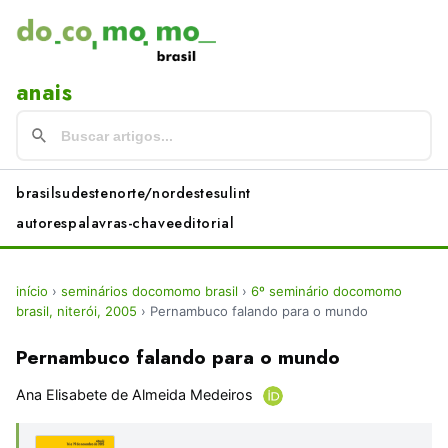
anais
brasil
sudeste
norte/nordeste
sul
int
autores
palavras-chave
editorial
início
›
seminários docomomo brasil
›
6º seminário docomomo
brasil, niterói, 2005
›
Pernambuco falando para o mundo
Pernambuco falando para o mundo
Ana Elisabete de Almeida Medeiros