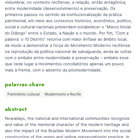
vislumbrar, no contexto recifense, a relação, então antagônica,
entre modernidade (desenvolvimento) e preservação. Os
primeiros passos no sentido da institucionalização da prática
patrimonial, em meio aos contextos histórico, econômico, político,
social e cultural nacionais pretendem estabelecer o “Marco Inicial
do Diálogo” entre o Estado, a Nação e o mundo. Por fim, “Com a
palavra: o 10 Distrito” retorna com maior ênfase ao âmbito local,
de modo a demonstrar a força do Movimento Moderno recifense
na reprodução da política nacional de salvaguarda, ainda às voltas
com o embate entre modernidade e preservação – embate esse
que cede lugar a movimentos conciliatórios apenas um pouco
mais à frente, com o advento da pósmodernidade.
palavras-chave
Patrimônio cultural
Modernismo e Recife
abstract
Nowadays, the national and international communities recognize
and value of the memorial character of the modern heritage and
also the impact of the Brazilian Modern Movement into the social
construction of the green and yellow preservationist practice. In