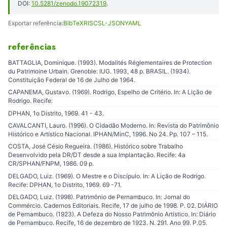
DOI:
10.5281/zenodo.19072319
.
Exportar referência:
BibTeX
RIS
CSL-JSON
YAML
referências
BATTAGLIA, Dominique. (1993). Modalités Réglementaires de Protection
du Patrimoine Urbain. Grenoble: IUG. 1993, 48 p. BRASIL. (1934).
Constituição Federal de 16 de Julho de 1964.
CAPANEMA, Gustavo. (1969). Rodrigo, Espelho de Critério. In: A Lição de
Rodrigo. Recife:
DPHAN, 1o Distrito, 1969. 41 - 43.
CAVALCANTI, Lauro. (1996). O Cidadão Moderno. In: Revista do Patrimônio
Histórico e Artístico Nacional. IPHAN/MinC, 1996. No 24. Pp. 107 – 115.
COSTA, José Césio Regueira. (1986). Histórico sobre Trabalho
Desenvolvido pela DR/DT desde a sua Implantação. Recife: 4a
CR/SPHAN/FNPM, 1986. 09 p.
DELGADO, Luiz. (1969). O Mestre e o Discípulo. In: A Lição de Rodrigo.
Recife: DPHAN, 1o Distrito, 1969. 69 -71.
DELGADO, Luiz. (1998). Patrimônio de Pernambuco. In: Jornal do
Commércio. Cadernos Editoriais. Recife, 17 de julho de 1998. P. 02. DIÁRIO
de Pernambuco. (1923). A Defeza do Nosso Patrimônio Artístico. In: Diário
de Pernambuco. Recife, 16 de dezembro de 1923. N. 291. Ano 99. P.05.