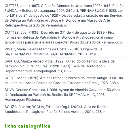
OUTTES, Joel. (1997). O Recife: Gênese do Urbanismo 1927-1943. Recife:
FUNDAJ - Editora Massangana, 1997. 244p. il. PERNAMBUCO. (1928). Lei
no 1.918 de 24 de agosto de 1928 – Dispõe sobre a criação de um Serviço
de Defesa ao Patrimônio Artístico e Histórico, e um Museu de Arte
Retrospectiva. Estado de Pernambuco.
OUTTES, Joel. (1939). Decreto no 371 de 4 de agosto de 1939 - Fixa
normas em defesa do Patrimônio Histórico e Artístico regional como
também das paisagens e áreas características do Estado de Pernambuco.
PINTO, Maria Helena Martins da Costa. (2000). Origem da 5a
SR/IPHAN/MinC. Recife: 5a SR/IPHAN/MINC, 2000. 02 p.
SANTOS, Mariza Veloso Mota. (1992). O Tecido do Tempo: a idéia de
patrimônio cultural no Brasil (1920-1970). Tese de Doutorado -
Departamento de Antropologia/UnB, 1992.
SETTE, Mário. (1978). Arruar, História Pitoresca do Recife Antigo. 3 ed. Rio
de Janeiro: Livraria Editora da Casa do Estudante no Brasil, 1978. 368 p.
SILVA, Geraldo Gomes da. (1998). Ayrton de Almeida Carvalho – 50 Anos
de Dedicação ao Patrimônio. Recife: 5a SR/IPHAN/MinC, 1998.
Homenagem Póstuma.
SOUZA, Alberto; ROCHA, Edileusa (Org.). (2004). Guia do Recife:
Arquitetura e Paisagismo. Recife: Ed. dos Autores, 2004. 268 p.
ficha catalográfica