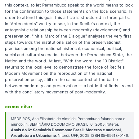
this context, to let Pernambuco speak to the world means to look
for the confirmation to those statements on the local scenario. In
order to attend this goal, this article is structured in three parts.
In "Antecedents" we try to see, in the Recife's context, the
antagonistic relationship between modernity (development) and
preservation. "Initial Marc of the Dialogue" analyses the very first
steps towards the institutionalization of the preservationist
practices among the national historical, economical, political,
social and cultural scenarios between the Pernambuco State, the
Nation and the world. At last, "With the word: the 10 District"
returns to the local level to demonstrate the force of Recife's
Modern Movement on the reproduction of the national
preservation policy, still on the same context of the battle
between modernity and preservation — a battle that finds its end
with the conciliatory movements of post-modernity.
como citar
MEDEIROS, Ana Elisabete de Almeida. Pernambuco falando para o
mundo. In: SEMINÁRIO DOCOMOMO BRASIL, 6., 2005, Niterói.
Anais do 6º Seminário Docomomo Brasil: Moderno e nacional,
Arquitetura e Urbanismo
. Niterói: UFF, 2005. ISBN 85-99618-01-6.