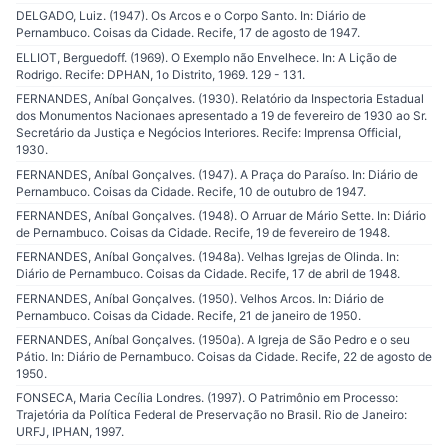
DELGADO, Luiz. (1947). Os Arcos e o Corpo Santo. In: Diário de
Pernambuco. Coisas da Cidade. Recife, 17 de agosto de 1947.
ELLIOT, Berguedoff. (1969). O Exemplo não Envelhece. In: A Lição de
Rodrigo. Recife: DPHAN, 1o Distrito, 1969. 129 - 131.
FERNANDES, Aníbal Gonçalves. (1930). Relatório da Inspectoria Estadual
dos Monumentos Nacionaes apresentado a 19 de fevereiro de 1930 ao Sr.
Secretário da Justiça e Negócios Interiores. Recife: Imprensa Official,
1930.
FERNANDES, Aníbal Gonçalves. (1947). A Praça do Paraíso. In: Diário de
Pernambuco. Coisas da Cidade. Recife, 10 de outubro de 1947.
FERNANDES, Aníbal Gonçalves. (1948). O Arruar de Mário Sette. In: Diário
de Pernambuco. Coisas da Cidade. Recife, 19 de fevereiro de 1948.
FERNANDES, Aníbal Gonçalves. (1948a). Velhas Igrejas de Olinda. In:
Diário de Pernambuco. Coisas da Cidade. Recife, 17 de abril de 1948.
FERNANDES, Aníbal Gonçalves. (1950). Velhos Arcos. In: Diário de
Pernambuco. Coisas da Cidade. Recife, 21 de janeiro de 1950.
FERNANDES, Aníbal Gonçalves. (1950a). A Igreja de São Pedro e o seu
Pátio. In: Diário de Pernambuco. Coisas da Cidade. Recife, 22 de agosto de
1950.
FONSECA, Maria Cecília Londres. (1997). O Patrimônio em Processo:
Trajetória da Política Federal de Preservação no Brasil. Rio de Janeiro:
URFJ, IPHAN, 1997.