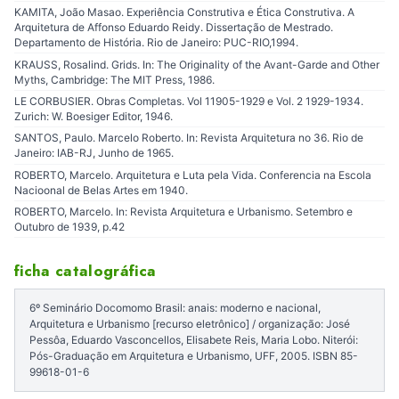
KAMITA, João Masao. Experiência Construtiva e Ética Construtiva. A
Arquitetura de Affonso Eduardo Reidy. Dissertação de Mestrado.
Departamento de História. Rio de Janeiro: PUC-RIO,1994.
KRAUSS, Rosalind. Grids. In: The Originality of the Avant-Garde and Other
Myths, Cambridge: The MIT Press, 1986.
LE CORBUSIER. Obras Completas. Vol 11905-1929 e Vol. 2 1929-1934.
Zurich: W. Boesiger Editor, 1946.
SANTOS, Paulo. Marcelo Roberto. In: Revista Arquitetura no 36. Rio de
Janeiro: IAB-RJ, Junho de 1965.
ROBERTO, Marcelo. Arquitetura e Luta pela Vida. Conferencia na Escola
Nacioonal de Belas Artes em 1940.
ROBERTO, Marcelo. In: Revista Arquitetura e Urbanismo. Setembro e
Outubro de 1939, p.42
ficha catalográfica
6º Seminário Docomomo Brasil: anais: moderno e nacional,
Arquitetura e Urbanismo [recurso eletrônico] / organização: José
Pessôa, Eduardo Vasconcellos, Elisabete Reis, Maria Lobo. Niterói:
Pós-Graduação em Arquitetura e Urbanismo, UFF, 2005. ISBN 85-
99618-01-6