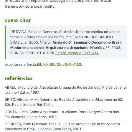
effectuate an important passage of a complex theoretical
framework to a local reality.
como citar
DE IZAGA, Fabiana Geneoso. Os Irmãos Roberto: poética urbana da
forma e virtuosismo do elemento. In: SEMINÁRIO DOCOMOMO
BRASIL, 6., 2005, Niterói.
Anais do 6º Seminário Docomomo Brasil:
Moderno e nacional, Arquitetura e Urbanismo
. Niterói: UFF, 2005.
ISBN 85-99618-01-6. DOI:
10.5281/zenodo.19072414
.
Exportar referência:
BibTeX
RIS
CSL-JSON
YAML
referências
ABREU, Mauricio de. A Evolução Urbana do Rio de Janeiro. Rio de Janeiro:
Iplanrio / Zahar, 1997.
BRITO, Alfredo. M.M. Roberto. In: Revista Arquitetura e Urbanismo no 52.
São Paulo: Editora Pini, 1994.
COSTA, Lúcio. Sobre Arquitetura-1o volume. Porto Alegre: Centro dos
Estudantes Universitários, 1962.
DECKKER, Zilah Quezado. Brazil Built. The Architecture of the Modern
Movement in Brazil. London: Spon Press, 2001.