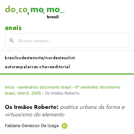
anais
brasil
sudeste
norte/nordeste
sul
int
autores
palavras-chave
editorial
início
›
seminários docomomo brasil
›
6º seminário docomomo
brasil, niterói, 2005
›
Os Irmãos Roberto
Os Irmãos Roberto:
poética urbana da forma e
virtuosismo do elemento
Fabiana Geneoso De Izaga