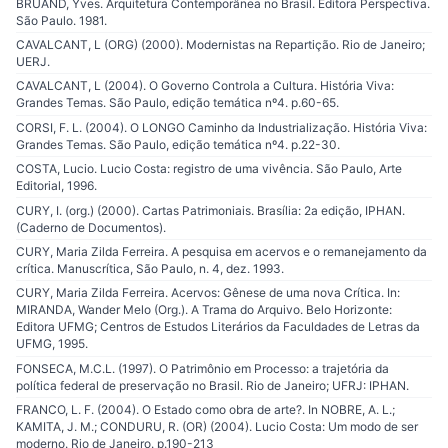
BRUAND, Yves. Arquitetura Contemporânea no Brasil. Editora Perspectiva.
São Paulo. 1981.
CAVALCANT, L (ORG) (2000). Modernistas na Repartição. Rio de Janeiro;
UERJ.
CAVALCANT, L (2004). O Governo Controla a Cultura. História Viva:
Grandes Temas. São Paulo, edição temática nº4. p.60-65.
CORSI, F. L. (2004). O LONGO Caminho da Industrialização. História Viva:
Grandes Temas. São Paulo, edição temática nº4. p.22-30.
COSTA, Lucio. Lucio Costa: registro de uma vivência. São Paulo, Arte
Editorial, 1996.
CURY, I. (org.) (2000). Cartas Patrimoniais. Brasília: 2a edição, IPHAN.
(Caderno de Documentos).
CURY, Maria Zilda Ferreira. A pesquisa em acervos e o remanejamento da
crítica. Manuscrítica, São Paulo, n. 4, dez. 1993.
CURY, Maria Zilda Ferreira. Acervos: Gênese de uma nova Crítica. In:
MIRANDA, Wander Melo (Org.). A Trama do Arquivo. Belo Horizonte:
Editora UFMG; Centros de Estudos Literários da Faculdades de Letras da
UFMG, 1995.
FONSECA, M.C.L. (1997). O Patrimônio em Processo: a trajetória da
política federal de preservação no Brasil. Rio de Janeiro; UFRJ: IPHAN.
FRANCO, L. F. (2004). O Estado como obra de arte?. In NOBRE, A. L.;
KAMITA, J. M.; CONDURU, R. (OR) (2004). Lucio Costa: Um modo de ser
moderno. Rio de Janeiro. p.190-213