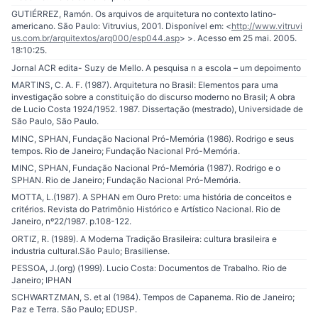
GUTIÉRREZ, Ramón. Os arquivos de arquitetura no contexto latino-
americano. São Paulo: Vitruvius, 2001. Disponível em: <
http://www.vitruvi
us.com.br/arquitextos/arq000/esp044.asp
> >. Acesso em 25 mai. 2005.
18:10:25.
Jornal ACR edita- Suzy de Mello. A pesquisa n a escola – um depoimento
MARTINS, C. A. F. (1987). Arquitetura no Brasil: Elementos para uma
investigação sobre a constituição do discurso moderno no Brasil; A obra
de Lucio Costa 1924/1952. 1987. Dissertação (mestrado), Universidade de
São Paulo, São Paulo.
MINC, SPHAN, Fundação Nacional Pró-Memória (1986). Rodrigo e seus
tempos. Rio de Janeiro; Fundação Nacional Pró-Memória.
MINC, SPHAN, Fundação Nacional Pró-Memória (1987). Rodrigo e o
SPHAN. Rio de Janeiro; Fundação Nacional Pró-Memória.
MOTTA, L.(1987). A SPHAN em Ouro Preto: uma história de conceitos e
critérios. Revista do Patrimônio Histórico e Artístico Nacional. Rio de
Janeiro, nº22/1987. p.108-122.
ORTIZ, R. (1989). A Moderna Tradição Brasileira: cultura brasileira e
industria cultural.São Paulo; Brasiliense.
PESSOA, J.(org) (1999). Lucio Costa: Documentos de Trabalho. Rio de
Janeiro; IPHAN
SCHWARTZMAN, S. et al (1984). Tempos de Capanema. Rio de Janeiro;
Paz e Terra. São Paulo; EDUSP.