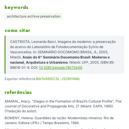
keywords
architecture archive preservation
como citar
CASTRIOTA, Leonardo Barci. Imagens do moderno: a preservação
do acervo do Laboratório de Fotodocumentação Sylvio de
Vasconcellos. In: SEMINÁRIO DOCOMOMO BRASIL, 6., 2005,
Niterói.
Anais do 6º Seminário Docomomo Brasil: Moderno e
nacional, Arquitetura e Urbanismo
. Niterói: UFF, 2005. ISBN 85-
99618-01-6. DOI:
10.5281/zenodo.19072446
.
Exportar referência:
BibTeX
RIS
CSL-JSON
YAML
referências
AMARAL, Aracy. “Stages in the Formation of Brazil’s Cultural Profile”, The
Journal of Decorative and Propaganda Arts. 21 (Miami: DAPA, 1995).
(Tradução do autor).
BOMENY, Helena. Guardiães da razão: Modernistas mineiros. Rio de
Janeiro: Editora UFRJ / Tempo Brasileiro, 1994.