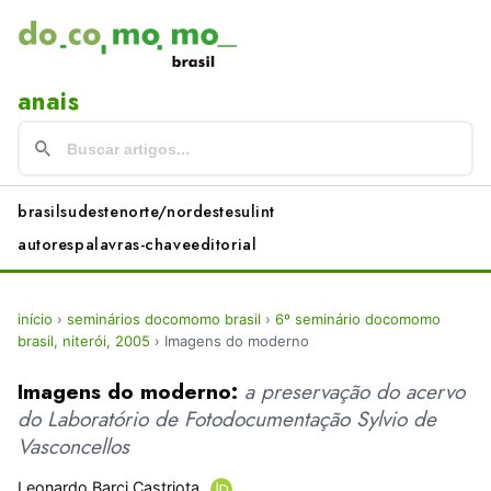
anais
brasil
sudeste
norte/nordeste
sul
int
autores
palavras-chave
editorial
início
›
seminários docomomo brasil
›
6º seminário docomomo
brasil, niterói, 2005
›
Imagens do moderno
Imagens do moderno:
a preservação do acervo
do Laboratório de Fotodocumentação Sylvio de
Vasconcellos
Leonardo Barci Castriota