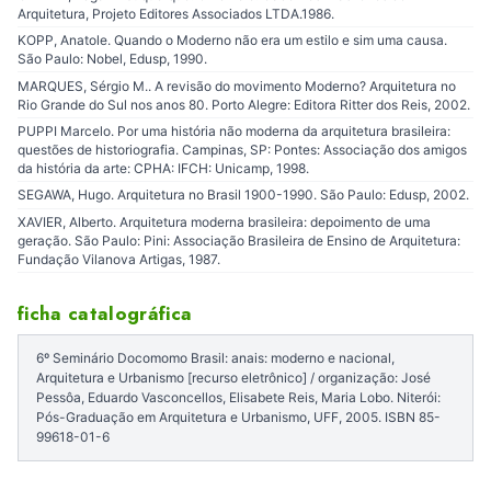
Arquitetura, Projeto Editores Associados LTDA.1986.
KOPP, Anatole. Quando o Moderno não era um estilo e sim uma causa.
São Paulo: Nobel, Edusp, 1990.
MARQUES, Sérgio M.. A revisão do movimento Moderno? Arquitetura no
Rio Grande do Sul nos anos 80. Porto Alegre: Editora Ritter dos Reis, 2002.
PUPPI Marcelo. Por uma história não moderna da arquitetura brasileira:
questões de historiografia. Campinas, SP: Pontes: Associação dos amigos
da história da arte: CPHA: IFCH: Unicamp, 1998.
SEGAWA, Hugo. Arquitetura no Brasil 1900-1990. São Paulo: Edusp, 2002.
XAVIER, Alberto. Arquitetura moderna brasileira: depoimento de uma
geração. São Paulo: Pini: Associação Brasileira de Ensino de Arquitetura:
Fundação Vilanova Artigas, 1987.
ficha catalográfica
6º Seminário Docomomo Brasil: anais: moderno e nacional,
Arquitetura e Urbanismo [recurso eletrônico] / organização: José
Pessôa, Eduardo Vasconcellos, Elisabete Reis, Maria Lobo. Niterói:
Pós-Graduação em Arquitetura e Urbanismo, UFF, 2005. ISBN 85-
99618-01-6