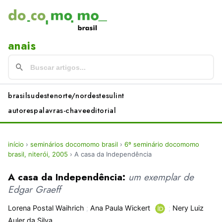
anais
brasil
sudeste
norte/nordeste
sul
int
autores
palavras-chave
editorial
início
›
seminários docomomo brasil
›
6º seminário docomomo
brasil, niterói, 2005
›
A casa da Independência
A casa da Independência:
um exemplar de
Edgar Graeff
Lorena Postal Waihrich
;
Ana Paula Wickert
;
Nery Luiz
Auler da Silva