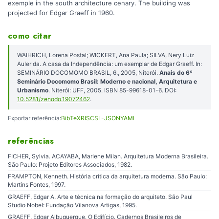
exemple in the south architecture cenary. The building was
projected for Edgar Graeff in 1960.
como citar
WAIHRICH, Lorena Postal; WICKERT, Ana Paula; SILVA, Nery Luiz
Auler da. A casa da Independência: um exemplar de Edgar Graeff. In:
SEMINÁRIO DOCOMOMO BRASIL, 6., 2005, Niterói.
Anais do 6º
Seminário Docomomo Brasil: Moderno e nacional, Arquitetura e
Urbanismo
. Niterói: UFF, 2005. ISBN 85-99618-01-6. DOI:
10.5281/zenodo.19072462
.
Exportar referência:
BibTeX
RIS
CSL-JSON
YAML
referências
FICHER, Sylvia. ACAYABA, Marlene Milan. Arquitetura Moderna Brasileira.
São Paulo: Projeto Editores Associados, 1982.
FRAMPTON, Kenneth. História crítica da arquitetura moderna. São Paulo:
Martins Fontes, 1997.
GRAEFF, Edgar A. Arte e técnica na formação do arquiteto. São Paul
Studio Nobel: Fundação Vilanova Artigas, 1995.
GRAEFF, Edgar Albuquerque. O Edifício. Cadernos Brasileiros de