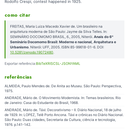
Rodolfo Crespi, contest happened in 1925.
como citar
FREITAS, Maria Luiza Macedo Xavier de. Um brasileiro na
arquitetura moderna de São Paulo: Jayme da Silva Telles. In:
SEMINÁRIO DOCOMOMO BRASIL, 6., 2005, Niterói.
Anais do 6º
Seminário Docomomo Brasil: Moderno e nacional, Arquitetura e
Urbanismo
. Niterói: UFF, 2005. ISBN 85-99618-01-6. DOI:
10.5281/zenodo.19072480
.
Exportar referência:
BibTeX
RIS
CSL-JSON
YAML
referências
ALMEIDA, Paulo Mendes de. De Anita ao Museu. São Paulo: Perspectiva,
1975.
ANDRADE, Mário de. O Movimento Modernista. In: Temas brasileiros. Rio
de Janeiro: Casa do Estudante do Brasil, 1968.
ANDRADE, Mário de. Táxi: Decorativismo – II. Diário Nacional, 18 de julho
de 1929. In: LOPEZ, Telê Porto Ancona. Táxi e crônicas no Diário Nacional.
São Paulo: Duas cidades, Secretaria da Cultura, ciência e tecnologia,
1976. p.141-142.