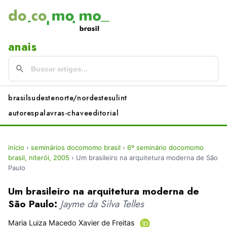
anais
brasil
sudeste
norte/nordeste
sul
int
autores
palavras-chave
editorial
início
›
seminários docomomo brasil
›
6º seminário docomomo
brasil, niterói, 2005
›
Um brasileiro na arquitetura moderna de São
Paulo
Um brasileiro na arquitetura moderna de
São Paulo:
Jayme da Silva Telles
Maria Luiza Macedo Xavier de Freitas