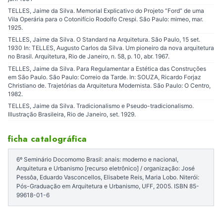
TELLES, Jaime da Silva. Memorial Explicativo do Projeto “Ford” de uma
Vila Operária para o Cotonifício Rodolfo Crespi. São Paulo: mimeo, mar.
1925.
TELLES, Jaime da Silva. O Standard na Arquitetura. São Paulo, 15 set.
1930 In: TELLES, Augusto Carlos da Silva. Um pioneiro da nova arquitetura
no Brasil. Arquitetura, Rio de Janeiro, n. 58, p. 10, abr. 1967.
TELLES, Jaime da Silva. Para Regulamentar a Estética das Construções
em São Paulo. São Paulo: Correio da Tarde. In: SOUZA, Ricardo Forjaz
Christiano de. Trajetórias da Arquitetura Modernista. São Paulo: O Centro,
1982.
TELLES, Jaime da Silva. Tradicionalismo e Pseudo-tradicionalismo.
Illustração Brasileira, Rio de Janeiro, set. 1929.
ficha catalográfica
6º Seminário Docomomo Brasil: anais: moderno e nacional,
Arquitetura e Urbanismo [recurso eletrônico] / organização: José
Pessôa, Eduardo Vasconcellos, Elisabete Reis, Maria Lobo. Niterói:
Pós-Graduação em Arquitetura e Urbanismo, UFF, 2005. ISBN 85-
99618-01-6