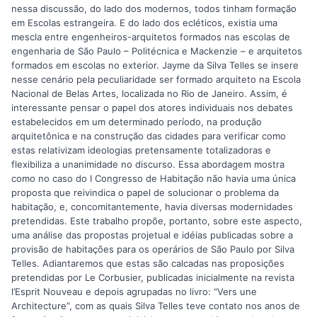
nessa discussão, do lado dos modernos, todos tinham formação
em Escolas estrangeira. E do lado dos ecléticos, existia uma
mescla entre engenheiros-arquitetos formados nas escolas de
engenharia de São Paulo – Politécnica e Mackenzie – e arquitetos
formados em escolas no exterior. Jayme da Silva Telles se insere
nesse cenário pela peculiaridade ser formado arquiteto na Escola
Nacional de Belas Artes, localizada no Rio de Janeiro. Assim, é
interessante pensar o papel dos atores individuais nos debates
estabelecidos em um determinado período, na produção
arquitetônica e na construção das cidades para verificar como
estas relativizam ideologias pretensamente totalizadoras e
flexibiliza a unanimidade no discurso. Essa abordagem mostra
como no caso do I Congresso de Habitação não havia uma única
proposta que reivindica o papel de solucionar o problema da
habitação, e, concomitantemente, havia diversas modernidades
pretendidas. Este trabalho propõe, portanto, sobre este aspecto,
uma análise das propostas projetual e idéias publicadas sobre a
provisão de habitações para os operários de São Paulo por Silva
Telles. Adiantaremos que estas são calcadas nas proposições
pretendidas por Le Corbusier, publicadas inicialmente na revista
l’Esprit Nouveau e depois agrupadas no livro: “Vers une
Architecture”, com as quais Silva Telles teve contato nos anos de