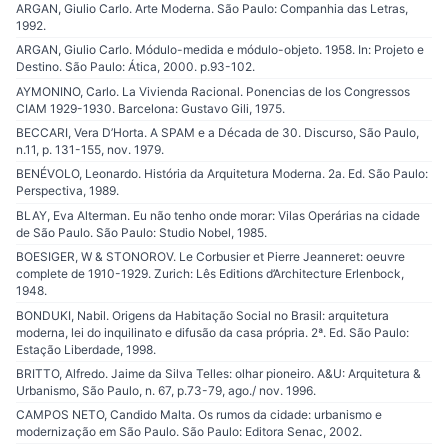
ARGAN, Giulio Carlo. Arte Moderna. São Paulo: Companhia das Letras,
1992.
ARGAN, Giulio Carlo. Módulo-medida e módulo-objeto. 1958. In: Projeto e
Destino. São Paulo: Ática, 2000. p.93-102.
AYMONINO, Carlo. La Vivienda Racional. Ponencias de los Congressos
CIAM 1929-1930. Barcelona: Gustavo Gili, 1975.
BECCARI, Vera D’Horta. A SPAM e a Década de 30. Discurso, São Paulo,
n.11, p. 131-155, nov. 1979.
BENÉVOLO, Leonardo. História da Arquitetura Moderna. 2a. Ed. São Paulo:
Perspectiva, 1989.
BLAY, Eva Alterman. Eu não tenho onde morar: Vilas Operárias na cidade
de São Paulo. São Paulo: Studio Nobel, 1985.
BOESIGER, W & STONOROV. Le Corbusier et Pierre Jeanneret: oeuvre
complete de 1910-1929. Zurich: Lês Editions d’Architecture Erlenbock,
1948.
BONDUKI, Nabil. Origens da Habitação Social no Brasil: arquitetura
moderna, lei do inquilinato e difusão da casa própria. 2ª. Ed. São Paulo:
Estação Liberdade, 1998.
BRITTO, Alfredo. Jaime da Silva Telles: olhar pioneiro. A&U: Arquitetura &
Urbanismo, São Paulo, n. 67, p.73-79, ago./ nov. 1996.
CAMPOS NETO, Candido Malta. Os rumos da cidade: urbanismo e
modernização em São Paulo. São Paulo: Editora Senac, 2002.