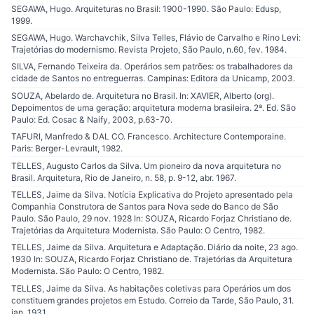
SEGAWA, Hugo. Arquiteturas no Brasil: 1900-1990. São Paulo: Edusp,
1999.
SEGAWA, Hugo. Warchavchik, Silva Telles, Flávio de Carvalho e Rino Levi:
Trajetórias do modernismo. Revista Projeto, São Paulo, n.60, fev. 1984.
SILVA, Fernando Teixeira da. Operários sem patrões: os trabalhadores da
cidade de Santos no entreguerras. Campinas: Editora da Unicamp, 2003.
SOUZA, Abelardo de. Arquitetura no Brasil. In: XAVIER, Alberto (org).
Depoimentos de uma geração: arquitetura moderna brasileira. 2ª. Ed. São
Paulo: Ed. Cosac & Naify, 2003, p.63-70.
TAFURI, Manfredo & DAL CO. Francesco. Architecture Contemporaine.
Paris: Berger-Levrault, 1982.
TELLES, Augusto Carlos da Silva. Um pioneiro da nova arquitetura no
Brasil. Arquitetura, Rio de Janeiro, n. 58, p. 9-12, abr. 1967.
TELLES, Jaime da Silva. Notícia Explicativa do Projeto apresentado pela
Companhia Construtora de Santos para Nova sede do Banco de São
Paulo. São Paulo, 29 nov. 1928 In: SOUZA, Ricardo Forjaz Christiano de.
Trajetórias da Arquitetura Modernista. São Paulo: O Centro, 1982.
TELLES, Jaime da Silva. Arquitetura e Adaptação. Diário da noite, 23 ago.
1930 In: SOUZA, Ricardo Forjaz Christiano de. Trajetórias da Arquitetura
Modernista. São Paulo: O Centro, 1982.
TELLES, Jaime da Silva. As habitações coletivas para Operários um dos
constituem grandes projetos em Estudo. Correio da Tarde, São Paulo, 31.
jan. 1931