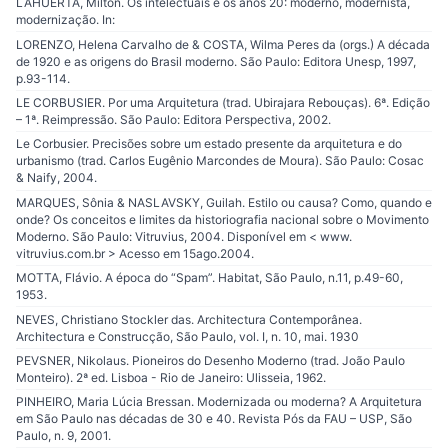
LAHUERTA, Milton. Os intelectuais e os anos 20: moderno, modernista,
modernização. In:
LORENZO, Helena Carvalho de & COSTA, Wilma Peres da (orgs.) A década
de 1920 e as origens do Brasil moderno. São Paulo: Editora Unesp, 1997,
p.93-114.
LE CORBUSIER. Por uma Arquitetura (trad. Ubirajara Rebouças). 6ª. Edição
– 1ª. Reimpressão. São Paulo: Editora Perspectiva, 2002.
Le Corbusier. Precisões sobre um estado presente da arquitetura e do
urbanismo (trad. Carlos Eugênio Marcondes de Moura). São Paulo: Cosac
& Naify, 2004.
MARQUES, Sônia & NASLAVSKY, Guilah. Estilo ou causa? Como, quando e
onde? Os conceitos e limites da historiografia nacional sobre o Movimento
Moderno. São Paulo: Vitruvius, 2004. Disponível em < www.
vitruvius.com.br > Acesso em 15ago.2004.
MOTTA, Flávio. A época do “Spam”. Habitat, São Paulo, n.11, p.49-60,
1953.
NEVES, Christiano Stockler das. Architectura Contemporânea.
Architectura e Construcção, São Paulo, vol. I, n. 10, mai. 1930
PEVSNER, Nikolaus. Pioneiros do Desenho Moderno (trad. João Paulo
Monteiro). 2ª ed. Lisboa - Rio de Janeiro: Ulisseia, 1962.
PINHEIRO, Maria Lúcia Bressan. Modernizada ou moderna? A Arquitetura
em São Paulo nas décadas de 30 e 40. Revista Pós da FAU – USP, São
Paulo, n. 9, 2001.