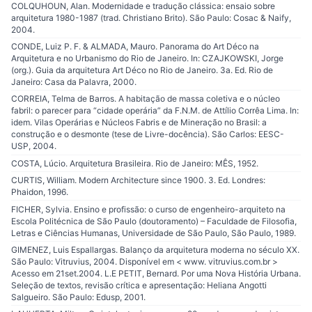
COLQUHOUN, Alan. Modernidade e tradução clássica: ensaio sobre
arquitetura 1980-1987 (trad. Christiano Brito). São Paulo: Cosac & Naify,
2004.
CONDE, Luiz P. F. & ALMADA, Mauro. Panorama do Art Déco na
Arquitetura e no Urbanismo do Rio de Janeiro. In: CZAJKOWSKI, Jorge
(org.). Guia da arquitetura Art Déco no Rio de Janeiro. 3a. Ed. Rio de
Janeiro: Casa da Palavra, 2000.
CORREIA, Telma de Barros. A habitação de massa coletiva e o núcleo
fabril: o parecer para “cidade operária” da F.N.M. de Attílio Corrêa Lima. In:
idem. Vilas Operárias e Núcleos Fabris e de Mineração no Brasil: a
construção e o desmonte (tese de Livre-docência). São Carlos: EESC-
USP, 2004.
COSTA, Lúcio. Arquitetura Brasileira. Rio de Janeiro: MÊS, 1952.
CURTIS, William. Modern Architecture since 1900. 3. Ed. Londres:
Phaidon, 1996.
FICHER, Sylvia. Ensino e profissão: o curso de engenheiro-arquiteto na
Escola Politécnica de São Paulo (doutoramento) – Faculdade de Filosofia,
Letras e Ciências Humanas, Universidade de São Paulo, São Paulo, 1989.
GIMENEZ, Luis Espallargas. Balanço da arquitetura moderna no século XX.
São Paulo: Vitruvius, 2004. Disponível em < www. vitruvius.com.br >
Acesso em 21set.2004. L.E PETIT, Bernard. Por uma Nova História Urbana.
Seleção de textos, revisão crítica e apresentação: Heliana Angotti
Salgueiro. São Paulo: Edusp, 2001.